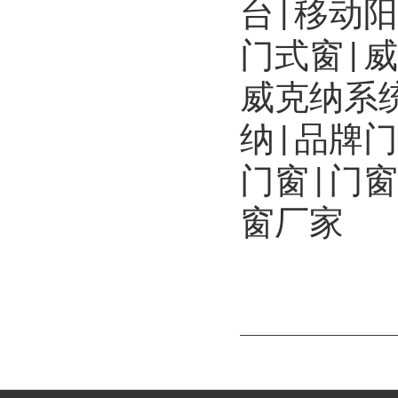
台|移动
门式窗|
威克纳系统
纳|品牌
门窗|门
窗厂家