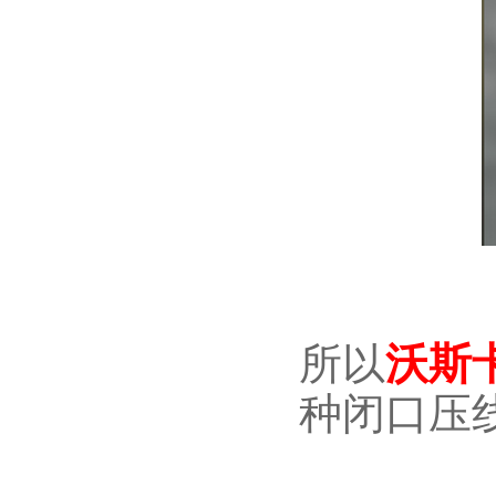
所以
沃斯
种闭口压