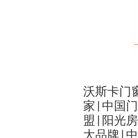
沃斯卡门
家|中国
盟|阳光
大品牌|